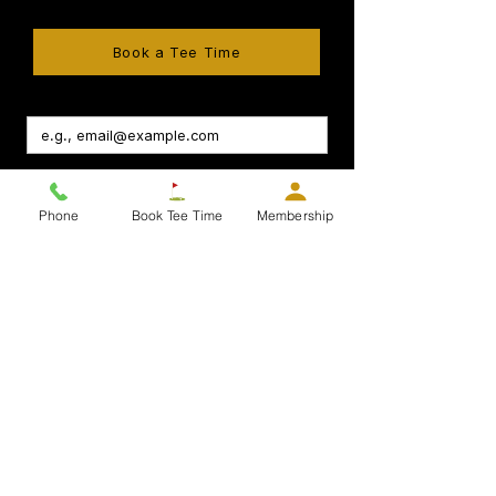
Book a Tee Time
Subscribe
I want to subscribe to your mailing list 
Phone
Book Tee Time
Membership
and be the first to know about new 
programs, exclusive offers & special 
promotions.
Company
About Us
Join the Team
Memberships
Tee Time Info
Contact